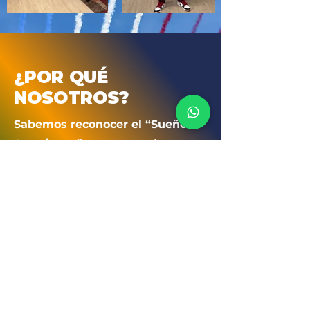
¿POR QUÉ
NOSOTROS?
Sabemos reconocer el “Sueño
Americano” y estamos de tu
lado para ayudarte a construir
ese sueño.
Al igual que tú hemos
recorrido el mismo camino y
esto nos permite entender con
empatía cada una de las
necesidades que tienes como
inmigrante al llegar a los
Estados Unidos.