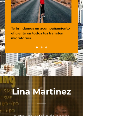
Te brindamos un acompañamiento
eficiente
en todos tus
tramites
migratorios.
Lina Martinez